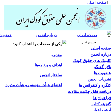
[
صفحه اصلی
]
صفحه اصلي
درباره انجمن
عضویت 
بخش‌های اصلی
یکی از صفحات را انتخاب کنید
:
صفحه اصلی
درباره انجمن
مقدمه
کلینیک های حقوق کودک
اهداف و برنامه‌ها
تالار گفتگو
عضویت ها
ساختار انجمن
نشریات انجمن
اعضای هیأت مؤسس و هیأت مدیره
کنگره و کنفرانس ها
دریافت فایل چکیده مقالات
فراخوان ها
گنجینه کتاب
آرشیو اخبار