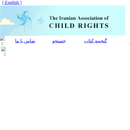
[ English ]
گنجینه کتاب
جستجو
تماس با ما