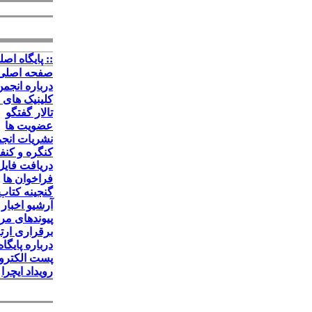
:: پايگاه اصلي
صفحه اصلی
درباره انجم
کلینیک های
تالار گفتگو
عضویت ها
نشریات انج
کنگره و کنف
دریافت فایل
فراخوان ها
گنجینه کتاب
آرشیو اخبار
پیوندهای مر
برقراری ارت
درباره پایگاه
پست الکترو
رویداد ایچرا